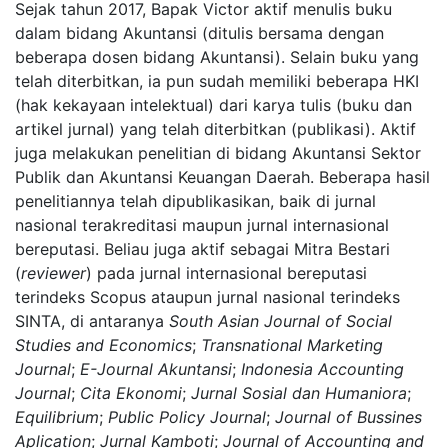
Sejak tahun 2017, Bapak Victor aktif menulis buku
dalam bidang Akuntansi (ditulis bersama dengan
beberapa dosen bidang Akuntansi). Selain buku yang
telah diterbitkan, ia pun sudah memiliki beberapa HKI
(hak kekayaan intelektual) dari karya tulis (buku dan
artikel jurnal) yang telah diterbitkan (publikasi). Aktif
juga melakukan penelitian di bidang Akuntansi Sektor
Publik dan Akuntansi Keuangan Daerah. Beberapa hasil
penelitiannya telah dipublikasikan, baik di jurnal
nasional terakreditasi maupun jurnal internasional
bereputasi. Beliau juga aktif sebagai Mitra Bestari
(
reviewer
) pada jurnal internasional bereputasi
terindeks Scopus ataupun
jurnal nasional terindeks
SINTA, di antaranya
South Asian Journal of Social
Studies and Economics
;
Transnational Marketing
Journal
;
E-Journal Akuntansi
;
Indonesia Accounting
Journal
;
Cita Ekonomi
;
Jurnal Sosial dan Humaniora
;
Equilibrium
;
Public Policy Journal
;
Journal of Bussines
Aplication
;
Jurnal Kamboti
;
Journal of Accounting and