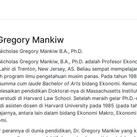
Gregory Mankiw
 Nicholas Gregory Mankiw B.A., Ph.D.
 Nicholas Gregory Mankiw, B.A., Ph.D. adalah Profesor Ekono
 Lahir di Trenton, New Jersey, AS. Beliau sempat mempelaja
h program ilmu pengetahuan musim panas. Pada tahun 1980,
summa cum laude Bachelor of Arts
bidang Ekonomi. Kemud
lesaikan pendidikan Doktoral-nya di Massachusetts Instit
berstudi di Harvard Law School. Setelah meraih gelar Ph.D.
di asisten dosen di Harvard University pada 1985 (pada ta
jarnya, antara lain dalam bidang Ekonomi Makro, Ekonomi Mi
mi.
ar perannya di dunia pendidikan, Dr. Gregory Mankiw yang