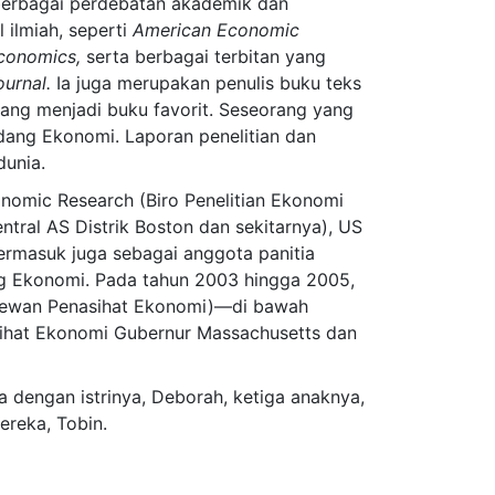
 berbagai perdebatan akademik dan
 ilmiah, seperti
American Economic
Economics,
serta berbagai terbitan yang
ournal.
Ia juga merupakan penulis buku teks
 yang menjadi buku favorit. Seseorang yang
idang Ekonomi. Laporan penelitian dan
dunia.
conomic Research
(Biro Penelitian Ekonomi
ntral AS Distrik Boston dan sekitarnya), US
rmasuk juga sebagai anggota panitia
ng Ekonomi. Pada tahun 2003 hingga 2005,
(Dewan Penasihat Ekonomi)—di bawah
sihat Ekonomi Gubernur Massachusetts dan
a dengan istrinya, Deborah, ketiga anaknya,
ereka, Tobin.