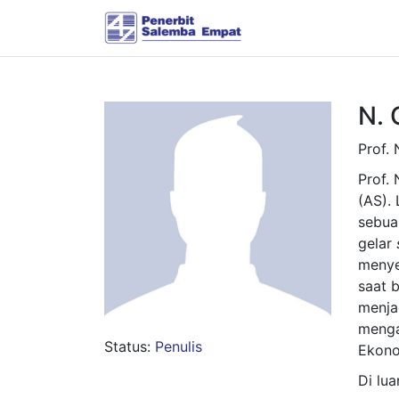
N. 
Prof.
Prof.
(AS).
sebua
gelar
menye
saat 
menja
menga
Status:
Penulis
Ekono
Di lu