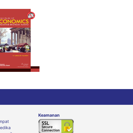
Keamanan
mpat
edika