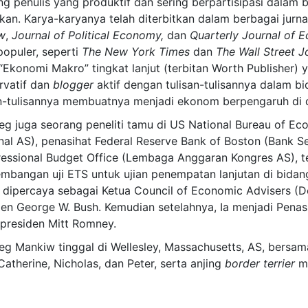
ng penulis yang produktif dan sering berpartisipasi dalam
kan. Karya-karyanya telah diterbitkan dalam berbagai jurnal
w
,
Journal of Political Economy,
dan
Quarterly Journal of 
populer, seperti
The New York Times
dan
The Wall Street J
 “Ekonomi Makro” tingkat lanjut (terbitan Worth Publisher)
rvatif dan
blogger
aktif dengan tulisan-tulisannya dalam b
an-tulisannya membuatnya menjadi ekonom berpengaruh di 
reg juga seorang peneliti tamu di US National Bureau of E
nal AS), penasihat Federal Reserve Bank of Boston
(Bank Se
essional Budget Office
(Lembaga Anggaran Kongres AS), te
mbangan uji ETS untuk ujian penempatan lanjutan di bida
u dipercaya sebagai Ketua Council of Economic Advisers 
den George W. Bush. Kemudian setelahnya, Ia menjadi Pena
 presiden Mitt Romney.
reg Mankiw tinggal di Wellesley, Massachusetts, AS, bersam
Catherine, Nicholas, dan Peter, serta anjing
border terrier
m