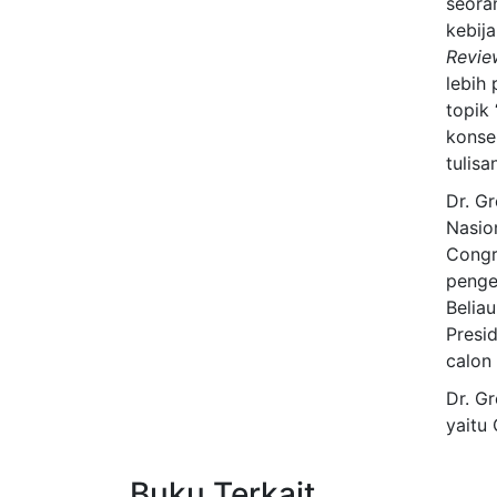
seora
kebija
Revie
lebih 
topik
konse
tulis
Dr. G
Nasio
Congr
penge
Belia
Presi
calon
Dr. G
yaitu 
Buku Terkait